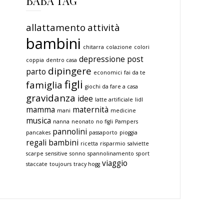
BABA TAG
allattamento
attività
bambini
chitarra
colazione
colori
depressione post
coppia
dentro casa
dipingere
parto
economici
fai da te
figli
famiglia
giochi da fare a casa
gravidanza
idee
latte artificiale
lidl
mamma
maternità
mani
medicine
musica
nanna
neonato
no figli
Pampers
pannolini
pancakes
passaporto
pioggia
regali bambini
ricetta
risparmio
salviette
scarpe
sensitive
sonno
spannolinamento
sport
viaggio
staccate
toujours
tracy hogg