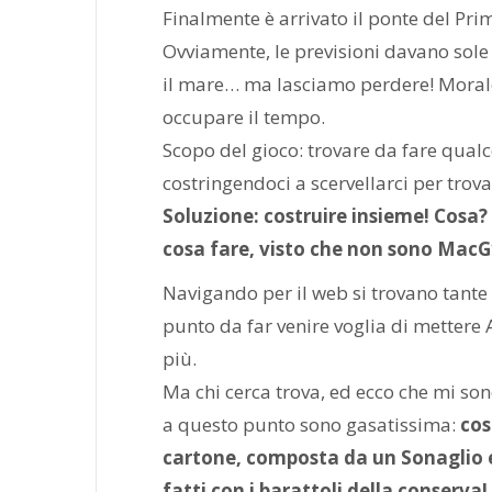
Finalmente è arrivato il ponte del Pr
Ovviamente, le previsioni davano sole
il mare… ma lasciamo perdere! Morale
occupare il tempo.
Scopo del gioco: trovare da fare qualc
costringendoci a scervellarci per trova
Soluzione: costruire insieme!
Cosa? 
cosa fare, visto che non sono MacG
Navigando per il web si trovano tante 
punto da far venire voglia di mettere A
più.
Ma chi cerca trova, ed ecco che mi so
a questo punto sono gasatissima:
cos
cartone, composta da un Sonaglio e
fatti con i barattoli della conserva!