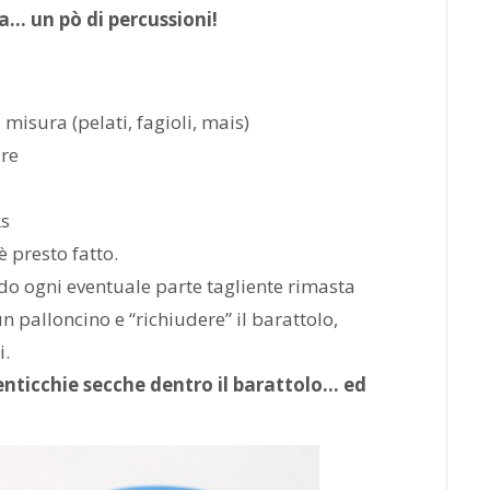
a… un pò di percussioni!
 misura (pelati, fagioli, mais)
are
ks
è presto fatto.
ndo ogni eventuale parte tagliente rimasta
un palloncino e “richiudere” il barattolo,
i.
enticchie secche dentro il barattolo… ed