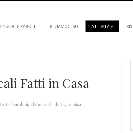
ENSIERI E PAROLE
RIDIAMOCI SU
ATTIVITÀ
»
RI
ali Fatti in Casa
tività
,
bambini
,
chitarra
,
fai da te
,
musica