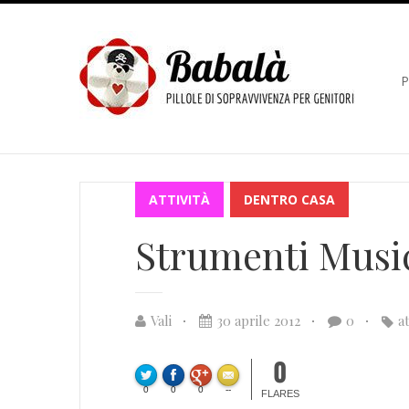
P
ATTIVITÀ
DENTRO CASA
Strumenti Music
Vali
30 aprile 2012
0
at
0
0
0
0
--
FLARES