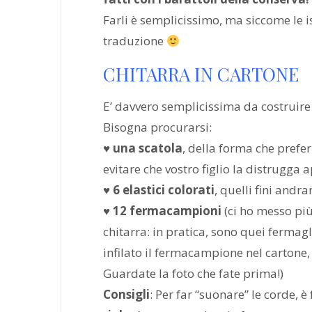
Farli è semplicissimo, ma siccome le is
traduzione
CHITARRA IN CARTONE
E’ davvero semplicissima da costruire 
Bisogna procurarsi:
♥ una scatola
, della forma che prefer
evitare che vostro figlio la distrugga
♥ 6 elastici colorati
, quelli fini and
♥ 12 fermacampioni
(ci ho messo più
chitarra: in pratica, sono quei fermag
infilato il fermacampione nel cartone, s
Guardate la foto che fate prima!)
Consigli
: Per far “suonare” le corde, 