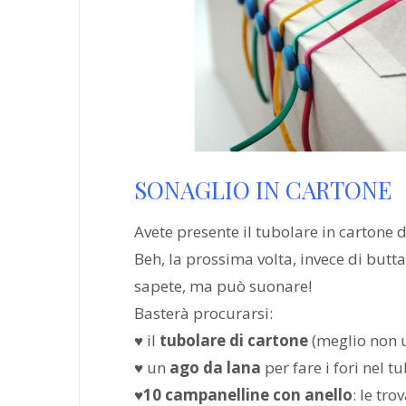
SONAGLIO IN CARTONE
Avete presente il tubolare in cartone de
Beh, la prossima volta, invece di butt
sapete, ma può suonare!
Basterà procurarsi:
♥ il
tubolare di cartone
(meglio non u
♥ un
ago da lana
per fare i fori nel t
♥10 campanelline con anello
: le tr